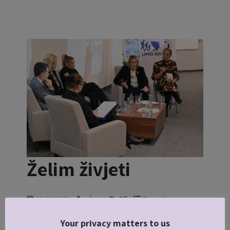
Želim živjeti
19/12/2025
admin
Off
Novosti
Iza nas 11. odigrani performans, “Želim živjeti”
— projekta psihosocijalne podrške inspiriranog