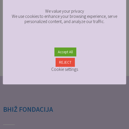
sudbinama žena u pokretu. U okviru kampanje
Your privacy matters to us
“16...
+ READ MORE
We value your privacy
We use cookies to enhance your browsing experience, serve
personalized content, and analyze our traffic.
Accept All
REJECT
Cookie settings
BHIŽ FONDACIJA