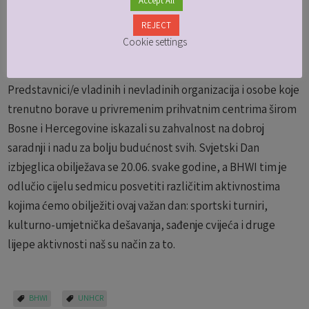
Predstavnici/e vladinih i nevladinih organizacija i osobe koje
trenutno borave u privremenim prihvatnim centrima širom
Bosne i Hercegovine iskazali su zahvalnost na dobroj
saradnji i nadu za bolju budućnost svih. Svjetski Dan
izbjeglica obilježava se 20.06. svake godine, a BHWI tim je
odlučio cijelu sedmicu posvetiti različitim aktivnostima
kojima ćemo obilježiti ovaj važan dan: sportski turniri,
kulturno-umjetnička dešavanja, sađenje cvijeća i druge
lijepe aktivnosti naš su način za to.
BHWI
UNHCR