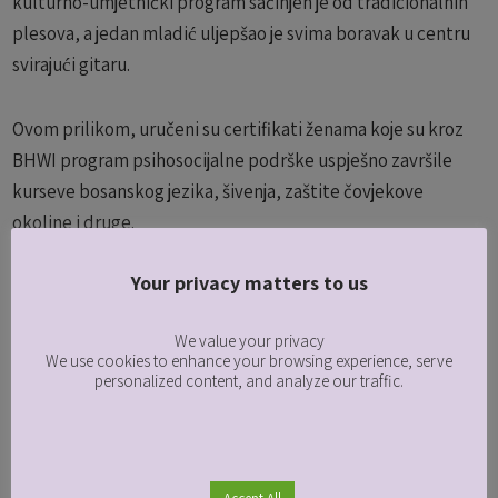
kulturno-umjetnički program sačinjen je od tradicionalnih
plesova, a jedan mladić uljepšao je svima boravak u centru
svirajući gitaru.
Ovom prilikom, uručeni su certifikati ženama koje su kroz
BHWI program psihosocijalne podrške uspješno završile
kurseve bosanskog jezika, šivenja, zaštite čovjekove
okoline i druge.