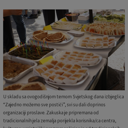
U skladu sa ovogodišnjom temom Svjetskog dana izbjeglica
“Zajedno možemo sve postići”, svi su dali doprinos
organizaciji proslave. Zakuska je pripremana od
tradicionalnih jela zemalja porijekla korisnika/ca centra,