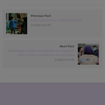
Previous Post
Park humanosti / Humanity Park
Zadnje novosti
Next Post
Zahvaljujući dobroj komunikaciji, uspješni
smo u psiho-socijalnom osnaživanju
Zadnje novosti