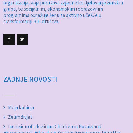
organizacija, koja podržava zajedničko djelovanje ženskih
grupa, te socijalnim, ekonomskim i obrazovnim
programima osnažuje ženu za aktivno učešće u
transformaciji BiH društva.
ZADNJE NOVOSTI
Moja kuhinja
Želim živjeti
Inclusion of Ukrainian Children in Bosnia and
Herzegovina’s Education System: Experiences from the