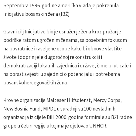
Septembra 1996. godine američka vlada je pokrenula
Inicijativu bosanskih žena (IBŽ).
Glavni cilj Inicijative bio je osnaženje žena kroz pružanje
podrške ratom ugroženim ženama, sa posebnim fokusom
na povratnice i raseljene osobe kako bi obnove vlastite
živote i doprinijele dugoročnoj rekonstrukciji i
demokratizaciji lokalnih zajednica i države, čime bi uticale i
na porast svijesti u zajednici o potencijalu i potrebama
bosanskohercegovačkih žena.
Krovne organizacije Malteser Hilfsdienst, Mercy Corps,
New Bosnia Fund, MPDL u suradnji sa 100 nevladinih
organizacija iz cijele BiH 2000. godine formirale su BŽI radne
grupe u četiri regije u kojima je djelovao UNHCR.