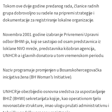
Tokom ove dvije godine predanog rada, članice radnih
grupa dobrovoljno su radele na pripremi strategije i
dokumentacije za registriranje lokalne organizacije.
Novembra 2001. godine izabran je Privremeni Upravni
odbor BHWI-ja, koji se sastojao od osam predstavnica iz
loklane NVO mreže, predstavnika kišobran agencija,
UNHCR-a i glavnih donatora u tom vremenskom periodu.
Naziv programa je promjenjen u Bosanskohercegovačka
inicijativa žena (BH Woman’s Initiative).
UNHCR je obezbijedio osnovna sredstva za uspostavljanje
BHIŽ (BHWI) sekretarijata koji je, kao operativnom tjelo
novonastale strukture, imao ulogu pružati administrativnu i