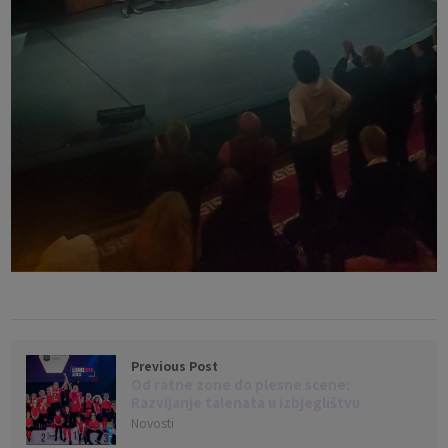
Previous Post
Od ratne zone do plesne scene:
Razvijanje talenata u izbjeglištvu
Novosti