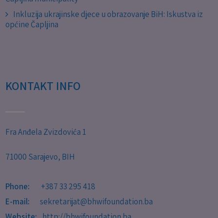
Inkluzija ukrajinske djece u obrazovanje BiH: Iskustva iz
općine Čapljina
KONTAKT INFO
Fra Anđela Zvizdovića 1
71000 Sarajevo, BIH
Phone:
+387 33 295 418
E-mail:
sekretarijat@bhwifoundation.ba
Website:
http://bhwifoundation.ba