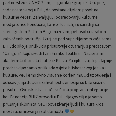
partnerstvu s UNHCR-om, osigurala je grupi iz Ukrajine,
sada nastanjenoj u BiH, da postane dijelom posebne
kulturne večeri. Zahvaljujući posredovanju kulturne
medijatorice Fondacije, Larise Tutnich, i u saradnji sa
scenografom Petrom Bogomazovim, pet osoba iz ratom
zahvaćenih područja Ukrajine pod supsidijarnom zaštitom u
BiH, dobilo je priliku da prisustvuje otvaranju s predstavom
“Caligula” koju izvodi Ivan Franko Teathra – Nacionalni
akademski dramski teatar iz Kijeva. Za njih, ovaj događaj nije
predstavljao samo priliku da osjete bliskost svog jezika i
kulture, već i emotivno vraćanje korijenima. Od uzbuđenja i
oduševljenja do suza zahvalnosti, emocije su bile snažno
prisutne. Ovo iskustvo ističe suštinu programa integracije
koji Fondacija BHIŽ provodi u BiH. Njegov cilj nije samo
pružanje skloništa, već i povezivanje ljudi i kultura kroz
most razumijevanja i solidarnosti.