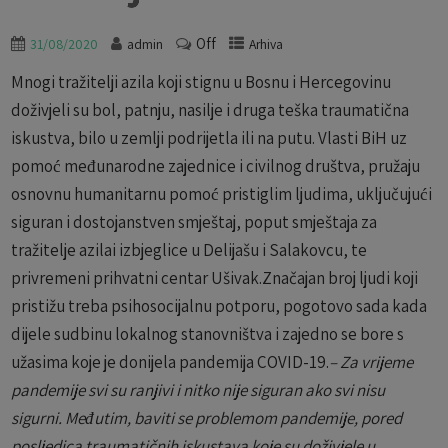
Off
31/08/2020
admin
Arhiva
Mnogi tražitelji azila koji stignu u Bosnu i Hercegovinu
doživjeli su bol, patnju, nasilje i druga teška traumatična
iskustva, bilo u zemlji podrijetla ili na putu. Vlasti BiH uz
pomoć međunarodne zajednice i civilnog društva, pružaju
osnovnu humanitarnu pomoć pristiglim ljudima, uključujući
siguran i dostojanstven smještaj, poput smještaja za
tražitelje azilai izbjeglice u Delijašu i Salakovcu, te
privremeni prihvatni centar Ušivak.Značajan broj ljudi koji
pristižu treba psihosocijalnu potporu, pogotovo sada kada
dijele sudbinu lokalnog stanovništva i zajedno se bore s
užasima koje je donijela pandemija COVID-19.
– Za vrijeme
pandemije svi su ranjivi i nitko nije siguran ako svi nisu
sigurni. Međutim, baviti se problemom pandemije, pored
posljedica traumatičnih iskustava koje su doživjele u