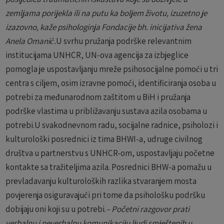
zemljama porijekla ili na putu ka boljem životu, izuzetno je
izazovno, kaže psihologinja Fondacije bh. inicijativa žena
Anela Omanić.
U svrhu pružanja podrške relevantnim
institucijama UNHCR, UN-ova agencija za izbjeglice
pomogla je uspostavljanju mreže psihosocijalne pomoći u tri
centra s ciljem, osim izravne pomoći, identificiranja osoba u
potrebi za međunarodnom zaštitom u BiH i pružanja
podrške vlastima u približavanju sustava azila osobama u
potrebi.U svakodnevnom radu, socijalne radnice, psiholozi i
kulturološki posrednici iz tima BHWI-a, udruge civilnog
društva u partnerstvu s UNHCR-om, uspostavljaju početne
kontakte sa tražiteljima azila. Posrednici BHW-a pomažu u
prevladavanju kulturoloških razlika stvaranjem mosta
povjerenja osiguravajući pri tome da psihološku podršku
dobijaju oni koji su u potrebi.
– Početni razgovor prati
verbalnu i neverbalnu komunikaciju ljudi smještenih u