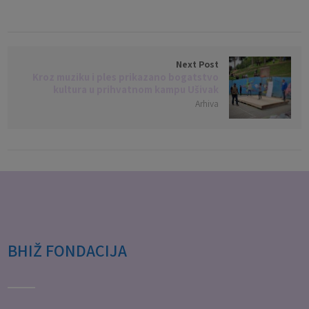
Next Post
Kroz muziku i ples prikazano bogatstvo
kultura u prihvatnom kampu Ušivak
Arhiva
BHIŽ FONDACIJA