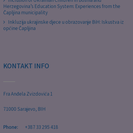
Inclusion of Ukrainian Children in Bosnia and
Herzegovina’s Education System: Experiences from the
Čapljina municipality
Inkluzija ukrajinske djece u obrazovanje BiH: Iskustva iz
općine Čapljina
KONTAKT INFO
Fra Anđela Zvizdovića 1
71000 Sarajevo, BIH
Phone:
+387 33 295 418