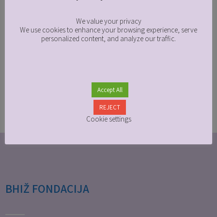
U okviru redovnih aktivnosti UNHCR-ovog
Your privacy matters to us
projekta, BHWI je obilježio 8. mart Međunarodni
dan žena sa tražiteljicama azila iz AC Delijaš...
We value your privacy
We use cookies to enhance your browsing experience, serve
personalized content, and analyze our traffic.
+ READ MORE
Accept All
REJECT
Cookie settings
BHIŽ FONDACIJA