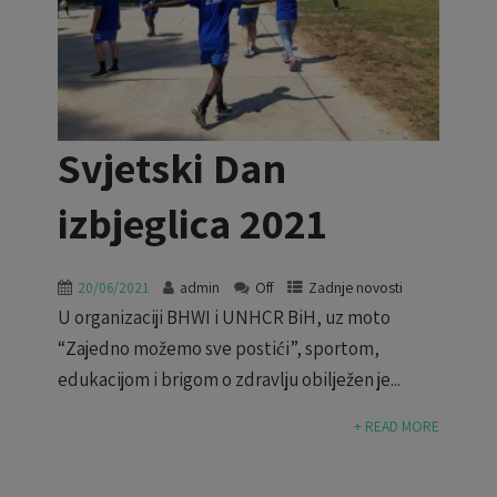
Svjetski Dan
izbjeglica 2021
20/06/2021
admin
Off
Zadnje novosti
U organizaciji BHWI i UNHCR BiH, uz moto
“Zajedno možemo sve postići”, sportom,
edukacijom i brigom o zdravlju obilježen je...
+ READ MORE