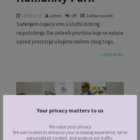
11/06/2021
admin
Off
Zadnje novosti
Sađenjem cvijeća smo u službi dobrog
raspoloženja. Dio zelenih površina koje se nalaze
ispred prostorija u kojima radimo zbog toga...
+ READ MORE
Your privacy matters to us
We value your privacy
We use cookies to enhance your browsing experience, serve
personalized content, and analyze our traffic.