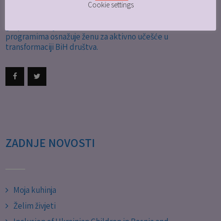
Cookie settings
BHIŽ fondacija je nevladina, nepolitička i neprofitna
organizacija, koja podržava zajedničko djelovanje ženskih
grupa, te socijalnim, ekonomskim i obrazovnim
programima osnažuje ženu za aktivno učešće u
transformaciji BiH društva.
ZADNJE NOVOSTI
Moja kuhinja
Želim živjeti