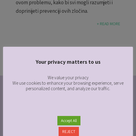
ovom problemu, kako bi svi mogli razumjeti i
doprinijeti prevenciji ovih zločina.
+ READ MORE
Your privacy matters to us
We value your privacy
We use cookies to enhance your browsing experience, serve
personalized content, and analyze our traffic.
BHIŽ FONDACIJA
Accept All
REJECT