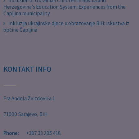
Inclusion of Ukrainian Children in Bosnia and
Herzegovina’s Education System: Experiences from the
Čapljina municipality
Inkluzija ukrajinske djece u obrazovanje BiH: Iskustva iz
općine Čapljina
KONTAKT INFO
Fra Anđela Zvizdovića 1
71000 Sarajevo, BIH
Phone:
+387 33 295 418