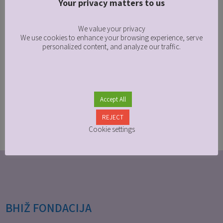
23/03/2021
admin
Off
Zadnje novosti
Praznik Navruz obilježili smo 20. marta 2021.
Your privacy matters to us
godine. Od 2009. godine ovaj praznik nalazi se na
listi nematerijalnog kulturnog naslijeđa...
We value your privacy
We use cookies to enhance your browsing experience, serve
+ READ MORE
personalized content, and analyze our traffic.
Accept All
REJECT
Cookie settings
BHIŽ FONDACIJA